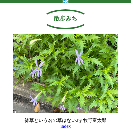
散歩みち
雑草という名の草はない.by 牧野富太郎
index