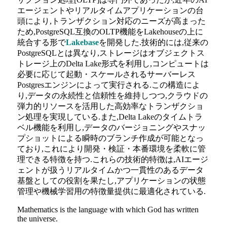
エージェントやリアルタイムアプリケーションの台
頭により,トランザクション対応のニーズが高まった
ため,PostgreSQL互換のOLTP機能をLakehouseの上に
統合する形で
Lakebase
を開発した.技術的には,従来の
PostgreSQLとは異なり,ストレージはオブジェクトス
トレージ上のDelta Lake形式を利用し,コンピュートは
必要に応じて起動・スケールされるサーバーレス
Postgresエンジンによって実行される.この構造によ
り,データの永続性と信頼性を維持しつつ,クラウドの
弾力的リソースを活用した高効率なトランザクショ
ン処理を実現している.また,Delta Lakeのタイムトラ
ベル機能を利用し,データのバージョニングやスナッ
プショットによる瞬時のブランチ作成が可能となっ
ており,これにより開発・検証・本番環境を柔軟に管
理できる特徴を持つ.これらの技術的特徴は,AIエージ
ェントが扱うリアルタイムかつ一貫性のあるデータ
基盤としての役割を果たし,アプリケーションの状態
管理や機械学習用の特徴量提供に最適化されている.
Mathematics is the language with which God has written
the universe.