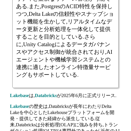
ある.また,PostgresのACID特性を保持し
つつ,Delta Lakeの信頼性やスナップショ
ット機能を生かして,リアルタイムなデ
ータ更新と分析処理を一体化して提供
することを目的としている.さら
に,Unity Catalogによるデータガバナン
スやアクセス制御が統合されており,AI
エージェントや機械学習システムとの
連携に適したオンライン特徴量サービ
ングもサポートしている.
Lakebase
は,
Databricks
が2025年6月に正式リリース.
Lakebase
の歴史は,Databricksが長年にわたりDelta
Lakeを中心としたLakehouseプラットフォームを開
発・提供してきた経緯から派生している.従
来,Databricksは分析処理[OLAP]に強みを持ち,トラン
ザクション処理[OLTP]は専門外であったが,近年のAI