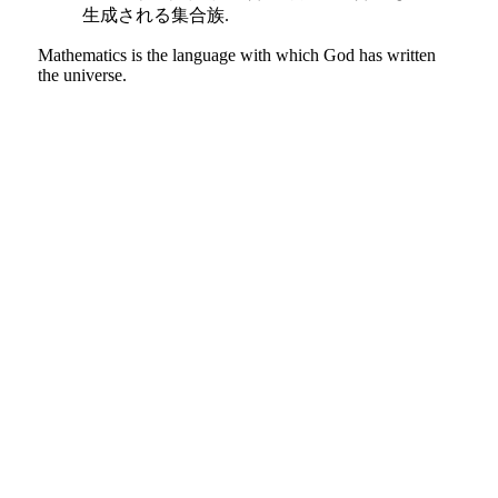
生成される集合族.
Mathematics is the language with which God has written
the universe.