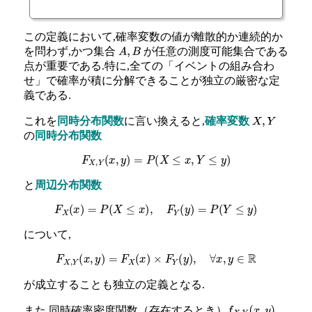
この定義において,確率変数の値が離散的か連続的か
を問わず,かつ集合
が任意の測度可能集合である
A
,
B
点が重要である.特に,全ての「イベントの組み合わ
せ」で確率が積に分解できることが独立の厳密な定
義である.
これを
同時分布関数
に言い換えると,
確率変数
X
,
Y
の
同時分布関数
F
X
,
Y
(
x
,
y
)
=
P
(
X
≤
x
,
Y
≤
y
)
と
周辺分布関数
F
X
(
x
)
=
P
(
X
≤
x
)
,
F
Y
(
y
)
=
P
(
Y
≤
y
)
について,
F
X
,
Y
(
x
,
y
)
=
F
X
(
x
)
×
F
Y
(
y
)
,
∀
x
,
y
∈
R
が成立することも独立の定義となる.
また,同時確率密度関数（存在するとき）
f
X
,
Y
(
x
,
y
)