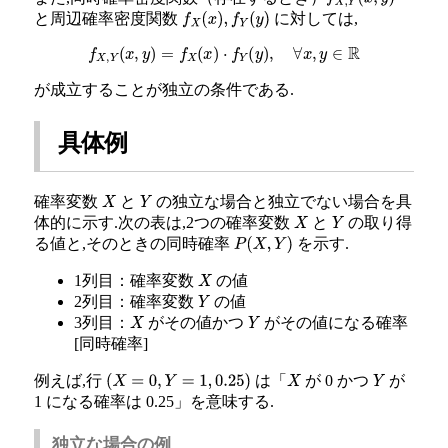
と周辺確率密度関数
に対しては,
f
X
(
x
)
,
f
Y
(
y
)
f
X
,
Y
(
x
,
y
)
=
f
X
(
x
)
⋅
f
Y
(
y
)
,
∀
x
,
y
∈
R
が成立することが独立の条件である.
具体例
確率変数
と
の独立な場合と独立でない場合を具
X
Y
体的に示す.次の表は,2つの確率変数
と
の取り得
X
Y
る値と,そのときの同時確率
を示す.
P
(
X
,
Y
)
1列目：確率変数
の値
X
2列目：確率変数
の値
Y
3列目：
がその値かつ
がその値になる確率
X
Y
[同時確率]
例えば,行
は「
が 0 かつ
が
(
X
=
0
,
Y
=
1
,
0.25
)
X
Y
1 になる確率は 0.25」を意味する.
独立な場合の例