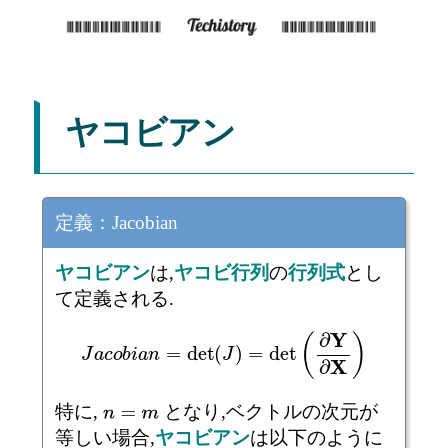
ヤコビアン
定義：Jacobian
ヤコビアン
は,
ヤコビ行列
の
行列式
とし
て定義される.
J
a
c
o
b
i
a
n
=
det
(
J
)
=
det
(
∂
Y
∂
X
)
特に,
となり,ベクトルの次元が
n
=
m
等しい場合,
ヤコビアン
は以下のように