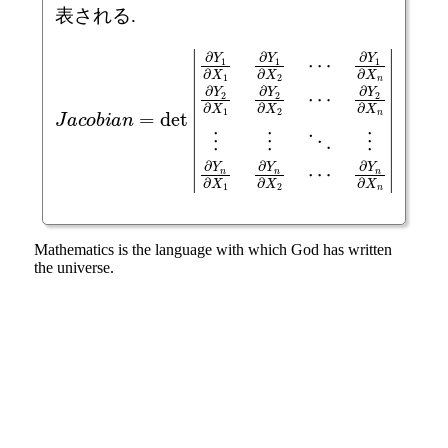
表される.
∂
Y
J
2
a
∂
c
∂
X
o
Y
b
n
1
i
⋮
a
∂
n
X
⋮
=
n
det
∂
⋱
∂
Y
|
Y
⋮
∂
2
Y
n
∂
∂
∂
X
1
Y
X
∂
1
n
X
n
∂
∂
|
Y
1
X
∂
2
1
Y
∂
∂
X
1
Y
∂
2
n
X
⋯
∂
2
X
⋯
2
⋯
Mathematics is the language with which God has written
the universe.