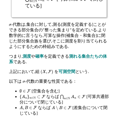
ている]
-代数は,集合に対して,測る[測度を定義する]ことが
σ
できる部分集合の"整った集まり"を定めている.より
数学的に言うなら,可算な操作[補集合・和集合]に閉
じた部分集合族を選び,そこに測度を割り当てられる
ようにするための枠組みである.
つまり,
測度
や
確率
を定義できる
測れる集合たちの体
系
である.
上記において,組
を
可測空間
という.
(
X
,
F
)
以下は
-代数の重要な性質である：
σ
[空集合を含む]
∅
∈
F
ならば
[可算共通部
{
A
n
}
n
∈
N
⊂
F
⋂
n
∈
N
A
n
∈
F
分について閉じている]
ならば
[差集合について閉
A
,
B
∈
F
A
∖
B
∈
F
じている]