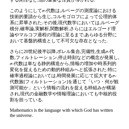
このようにして
-代数は,ルベーグの測度論における
σ
技術的要請から生じ,コルモゴロフによって公理的体
系に昇華された.その後,現代数学においては,ルベーグ
積分,確率論,実解析,関数解析,さらにはエルゴード理
論やマルコフ過程の理論に至るまで,あらゆる分野に
おいて基盤的構造として不可欠な存在となった.
さらに20世紀後半以降,ボレル集合,完備性,生成
-代
σ
数,フィルトレーション,停止時刻などの概念が発展し,
-代数は単なる静的構造から,情報の増加や時系列的
σ
変化を捉えるための動的枠組みへと拡張された.特に
確率過程論においては,時間発展に応じて拡大する
-
σ
代数族[フィルトレーション]を通じて「いつ・何が観
測可能か」という情報の流れを捉える枠組みが構築
され,現代の金融数学や情報理論においても中核的役
割を担っている.
Mathematics is the language with which God has written
the universe.