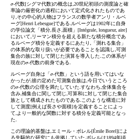
-代数[シグマ代数]の概念は,20世紀初頭の測度論と確
σ
率論の厳密化の過程において定式化されたものであ
り,その中心的人物はフランスの数学者アンリ・ルベ
ーグ[Henri Lebesgue]である.ルベーグは1902年に自身
の学位論文「積分,長さ,面積」[Intégrale, longueur, aire]
において,リーマン積分を超える新たな積分概念であ
るルベーグ積分を定義するにあたり,「測れる集合」
の体系的な取り扱いが必要であることを認識し,可測
集合の族に対して閉じた演算を導入した.この体系が
現在の
-代数の前身である.
σ
ルベーグ自身は「
-代数」という語を用いてはいな
σ
かったが,彼の定めた可測集合族は,今日でいうところ
の
-代数の公理を満たしていた.すなわち,全体集合を
σ
含み,補集合に関して閉じ,可算和に対して閉じた集合
族として構成されたものである.このような構造に対
して測度[例えば長さや面積]を定義することによっ
て,より一般的な関数に対する積分を定義可能となっ
た.
この理論的基盤は,エミール・ボレル[Émile Borel]によ
る先駆的な研究にも依拠していた.ボレルは1894年頃