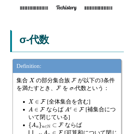
σ-代数
Definition:
集合
の部分集合族
が以下の3条件
X
F
を満たすとき、
を
-代数という：
F
σ
[全体集合を含む]
X
∈
F
ならば
[補集合につ
A
∈
F
A
c
∈
F
いて閉じている]
ならば
{
A
n
}
n
∈
N
⊂
F
[可算和について閉じ
⋃
n
∈
N
A
n
∈
F