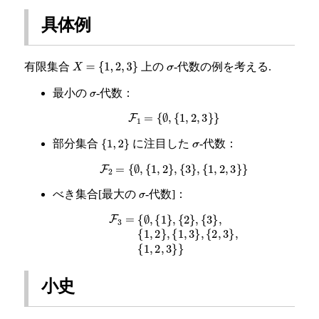
具体例
有限集合
上の
-代数の例を考える.
X
=
{
1
,
2
,
3
}
σ
最小の
-代数：
σ
F
1
=
{
∅
,
{
1
,
2
,
3
}
}
部分集合
に注目した
-代数：
{
1
,
2
}
σ
F
2
=
{
∅
,
{
1
,
2
}
,
{
3
}
,
{
1
,
2
,
3
}
}
べき集合[最大の
-代数]：
σ
F
3
=
{
∅
,
{
1
}
,
{
2
}
,
{
3
}
,
{
1
,
2
}
,
{
1
,
3
}
,
{
2
,
3
}
,
{
1
,
2
,
3
}
}
小史