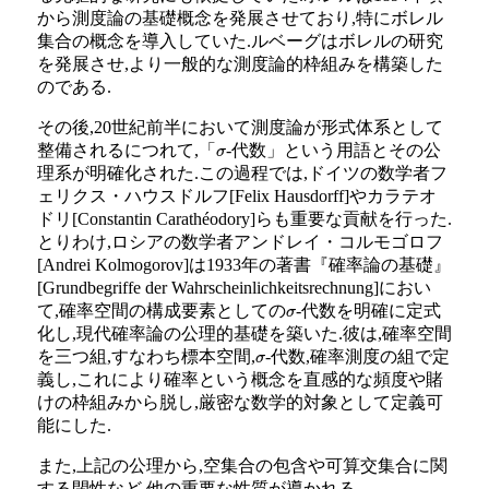
から測度論の基礎概念を発展させており,特にボレル
集合の概念を導入していた.ルベーグはボレルの研究
を発展させ,より一般的な測度論的枠組みを構築した
のである.
その後,20世紀前半において測度論が形式体系として
整備されるにつれて,「
-代数」という用語とその公
σ
理系が明確化された.この過程では,ドイツの数学者フ
ェリクス・ハウスドルフ[Felix Hausdorff]やカラテオ
ドリ[Constantin Carathéodory]らも重要な貢献を行った.
とりわけ,ロシアの数学者アンドレイ・コルモゴロフ
[Andrei Kolmogorov]は1933年の著書『確率論の基礎』
[Grundbegriffe der Wahrscheinlichkeitsrechnung]におい
て,確率空間の構成要素としての
-代数を明確に定式
σ
化し,現代確率論の公理的基礎を築いた.彼は,確率空間
を三つ組,すなわち標本空間,
-代数,確率測度の組で定
σ
義し,これにより確率という概念を直感的な頻度や賭
けの枠組みから脱し,厳密な数学的対象として定義可
能にした.
また,上記の公理から,空集合の包含や可算交集合に関
する閉性など,他の重要な性質が導かれる.