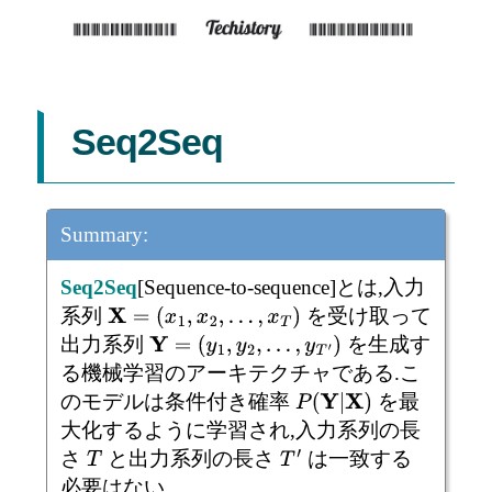
Seq2Seq
Summary:
Seq2Seq
[Sequence-to-sequence]とは,入力
系列
を受け取って
X
=
(
x
1
,
x
2
,
…
,
x
T
)
出力系列
を生成す
Y
=
(
y
1
,
y
2
,
…
,
y
T
′
)
る機械学習のアーキテクチャである.こ
のモデルは条件付き確率
を最
P
(
Y
|
X
)
大化するように学習され,入力系列の長
さ
と出力系列の長さ
は一致する
T
T
′
必要はない.