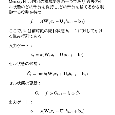
Memory]セル内部の構成要素の一つであり,過去のセ
ル状態のどの部分を保持し,どの部分を捨てるかを制
御する役割を持つ.
f
t
=
σ
(
W
f
x
t
+
U
f
h
t
−
1
+
b
f
)
ここで,
は前時刻の隠れ状態
に対してかけ
U
h
t
−
1
る重み行列である.
入力ゲート：
i
t
=
σ
(
W
i
x
t
+
U
i
h
t
−
1
+
b
i
)
セル状態の候補：
C
~
t
=
tanh
(
W
c
x
t
+
U
c
h
t
−
1
+
b
c
)
セル状態の更新：
C
t
=
f
t
⊙
C
t
−
1
+
i
t
⊙
C
~
t
出力ゲート：
o
t
=
σ
(
W
o
x
t
+
U
o
h
t
−
1
+
b
o
)