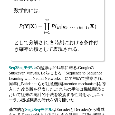
数学的には,
P
(
Y
|
X
)
=
∏
t
=
1
T
′
P
(
y
t
|
y
1
,
…
,
y
t
−
1
,
X
)
として分解され,各時刻における条件付
き確率の積として表現される.
Seq2Seqモデル
の起源は2014年に遡る.Googleの
Sutskever, Vinyals, Leらによる「Sequence to Sequence
Learning with Neural Networks」にて初めて提案され,
同年にBahdanauらが注意機構[attention mechanism]を導
入した改良版を発表した.これらの手法は機械翻訳に
おいて従来の統計的手法を凌駕する性能を示し,ニュ
ーラル機械翻訳の時代を切り開いた.
基本的な
Seq2Seqモデル
はEncoderとDecoderから構成
される.Encoderは入力系列を逐次処理して隠れ状態の