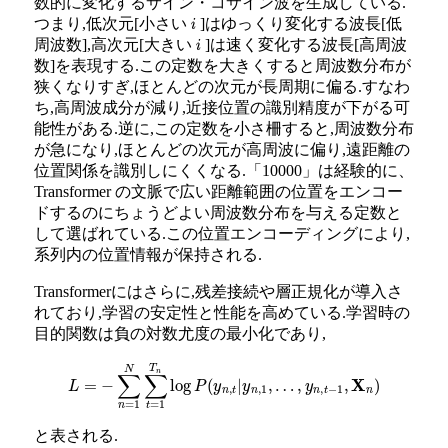
数的に変化するサイン・コサイン波を生成している.
つまり,低次元[小さい
]はゆっくり変化する波長[低
i
周波数],高次元[大きい
]は速く変化する波長[高周波
i
数]を表現する.この定数を大きくすると周波数分布が
狭くなりすぎ,ほとんどの次元が長周期に偏る.すなわ
ち,高周波成分が減り,近接位置の識別精度が下がる可
能性がある.逆に,この定数を小さ柵すると,周波数分布
が急になり,ほとんどの次元が高周波に偏り,遠距離の
位置関係を識別しにくくなる.「10000」は経験的に、
Transformer の文脈で広い距離範囲の位置をエンコー
ドするのにちょうどよい周波数分布を与える定数と
して選ばれている.この位置エンコーディングにより,
系列内の位置情報が保持される.
Transformerにはさらに,残差接続や層正規化が導入さ
れており,学習の安定性と性能を高めている.学習時の
目的関数は負の対数尤度の最小化であり,
L
=
−
∑
n
=
1
N
∑
t
=
1
T
n
log
P
(
y
n
,
t
|
y
n
,
1
,
…
,
y
n
,
t
−
1
,
X
n
)
と表される.