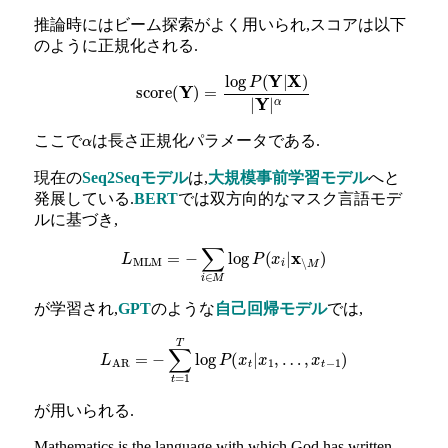
推論時にはビーム探索がよく用いられ,スコアは以下
のように正規化される.
score
(
Y
)
=
log
P
(
Y
|
X
)
|
Y
|
α
ここで
は長さ正規化パラメータである.
α
現在の
Seq2Seqモデル
は,
大規模事前学習モデル
へと
発展している.
BERT
では双方向的なマスク言語モデ
ルに基づき,
L
MLM
=
−
∑
i
∈
M
log
P
(
x
i
|
x
∖
M
)
が学習され,
GPT
のような
自己回帰モデル
では,
L
AR
=
−
∑
t
=
1
T
log
P
(
x
t
|
x
1
,
…
,
x
t
−
1
)
が用いられる.
Mathematics is the language with which God has written