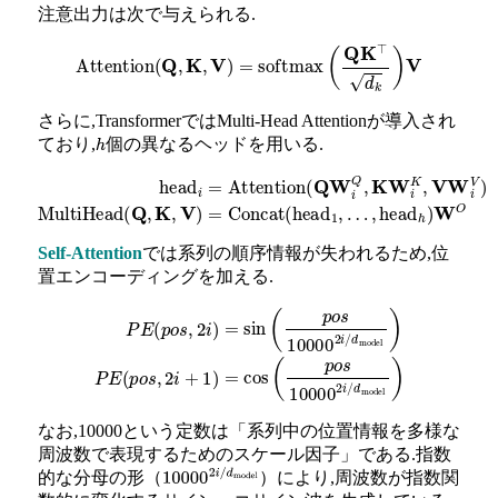
注意出力は次で与えられる.
Attention
(
Q
,
K
,
V
)
=
softmax
(
Q
K
⊤
d
k
)
V
さらに,TransformerではMulti-Head Attentionが導入され
ており,
個の異なるヘッドを用いる.
h
head
i
=
Attention
(
Q
W
…
i
Q
,
head
,
K
W
h
i
K
)
W
,
V
O
W
i
V
)
MultiHead
(
Q
,
K
,
V
)
=
Self-Attention
では系列の順序情報が失われるため,位
置エンコーディングを加える.
P
E
(
p
o
s
,
2
i
)
=
sin
(
p
o
s
10000
2
i
/
d
model
)
P
E
(
p
o
s
,
2
i
+
1
)
=
cos
(
p
o
なお,10000という定数は「系列中の位置情報を多様な
周波数で表現するためのスケール因子」である.指数
的な分母の形（
）により,周波数が指数関
10000
2
i
/
d
model