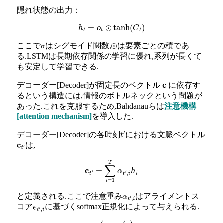
隠れ状態の出力：
h
t
=
o
t
⊙
tanh
(
C
t
)
ここで
はシグモイド関数,
は要素ごとの積であ
σ
⊙
る.LSTMは長期依存関係の学習に優れ,系列が長くて
も安定して学習できる.
デコーダー[Decoder]が固定長のベクトル
に依存す
c
るという構造には,情報のボトルネックという問題が
あった.これを克服するため,Bahdanauらは
注意機構
[attention mechanism]
を導入した.
デコーダー[Decoder]の各時刻
における文脈ベクトル
t
′
は,
c
t
′
c
t
′
=
∑
i
=
1
T
α
t
′
,
i
h
i
と定義される.ここで注意重み
はアライメントス
α
t
′
,
i
コア
に基づくsoftmax正規化によって与えられる.
e
t
′
,
i
e
t
′
,
i
=
a
(
s
t
′
−
1
,
h
i
)
α
t
′
,
i
=
exp
(
e
t
′
,
i
)
∑
j
=
1
T
exp
(
e
t
′
,
j
)