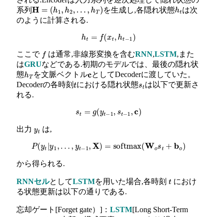
系列
を生成し,各隠れ状態
は次
H
=
(
h
1
,
h
2
,
…
,
h
T
)
h
t
のように計算される.
h
t
=
f
(
x
t
,
h
t
−
1
)
ここで
は通常,非線形変換を含む
RNN
,
LSTM
,また
f
は
GRU
などである.初期のモデルでは、最後の隠れ状
態
を文脈ベクトル
としてDecoderに渡していた。
h
T
c
Decoderの各時刻
における隠れ状態
は以下で更新さ
t
s
t
れる.
s
t
=
g
(
y
t
−
1
,
s
t
−
1
,
c
)
出力
は,
y
t
P
(
y
t
|
y
1
,
…
,
y
t
−
1
,
X
)
=
softmax
(
W
o
s
t
+
b
o
)
から得られる.
RNNセル
として
LSTM
を用いた場合,各時刻
におけ
t
る状態更新は以下の通りである.
忘却ゲート[Forget gate）]：
LSTM
[Long Short-Term