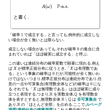
A
(
ω
)
P
-a.s.
と書く.
「確率
で成立する」と言っても,例外的に成立しな
1
い場合が全く無いとは限らない.
成立しない場合があっても,それが確率
の集合に含
0
まれていれば「ほぼ確実に成立する」と呼ぶ.
この違いは連続分布の確率変数で顕著に現れる.例え
ば
が標準正規分布に従うとき,「
は有理数であ
X
X
る」という事象の確率は
だが,可能性が全く無いわ
0
けではない.つまり,標準正規分布は連続分布であり,任
意の一点や可算集合[有理数全体など]の確率は
にな
0
る.それでも「
は無理数である」はほぼ確実に成り
X
立つと表現する.つまり,
を実数全体,
を有理数全
R
Q
体を表すとすると,無理数全体
は
非可算集合
で
R
∖
Q
あり,
の「ほとんど全部」を占める.ここで,
ルベーグ
R
測度
[
連続分布
の
確率測度
はこれと整合的]では,