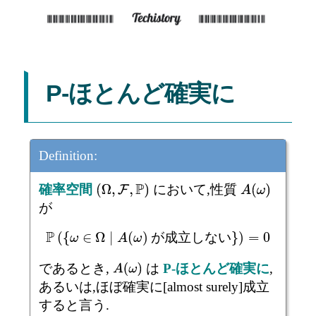
P-ほとんど確実に
Definition:
確率空間
において,性質
(
Ω
,
F
,
P
)
A
(
ω
)
が
P
(
{
ω
∈
Ω
∣
A
(
ω
)
が成立しない
}
)
=
0
が
成
立
し
な
い
であるとき,
は
P-ほとんど確実に
,
A
(
ω
)
あるいは,ほぼ確実に[almost surely]成立
すると言う.