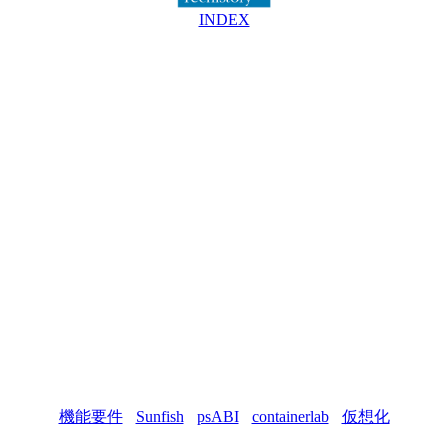
INDEX
機能要件
-
Sunfish
-
psABI
-
containerlab
-
仮想化