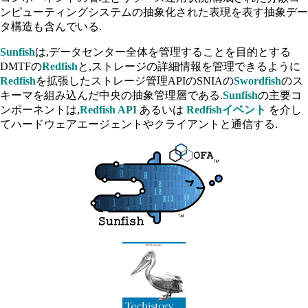
ンピューティングシステムの抽象化された表現を表す抽象デー
タ構造も含んでいる.
Sunfish
は,データセンター全体を管理することを目的とする
DMTFの
Redfish
と,ストレージの詳細情報を管理できるように
Redfish
を拡張したストレージ管理APIのSNIAの
Swordfish
のス
キーマを組み込んだ中央の抽象管理層である.
Sunfish
の主要コ
ンポーネントは,
Redfish API
あるいは
Redfishイベント
を介し
てハードウェアエージェントやクライアントと通信する.