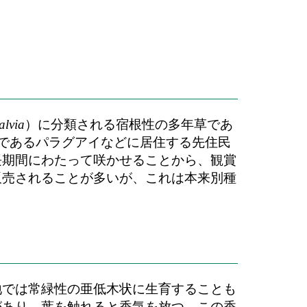
alvia
）に分類される宿根性の多年草であ
であるパラグアイなどに居住する先住民
長期間にわたって咲かせることから、観賞
販売されることが多いが、これは本来別種
地では常緑性の亜低木状に生育することも
があり、葉を触れると香気を放つ。この香