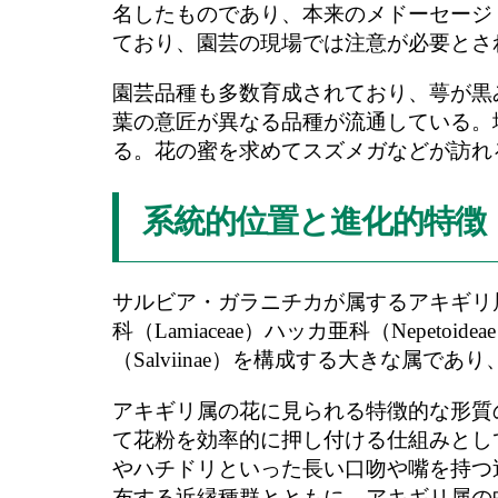
名したものであり、本来のメドーセージ（
ており、園芸の現場では注意が必要とさ
園芸品種も多数育成されており、萼が黒
葉の意匠が異なる品種が流通している。
る。花の蜜を求めてスズメガなどが訪れ
系統的位置と進化的特徴
サルビア・ガラニチカが属するアキギリ属
科（Lamiaceae）ハッカ亜科（Nepe
（Salviinae）を構成する大きな属で
アキギリ属の花に見られる特徴的な形質
て花粉を効率的に押し付ける仕組みとし
やハチドリといった長い口吻や嘴を持つ
布する近縁種群とともに、アキギリ属の中