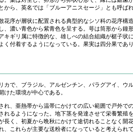
とから、英名では「ブルーアニスセージ」とも呼ば
散花序が層状に配置される典型的なシソ科の花序構
し、濃い青色から紫青色を呈する。萼は筒形から鐘
アキギリ属に特徴的な、雄しべの結合組織が梃子状
よく付着するようになっている。果実は四分果であ
リカで、ブラジル、アルゼンチン、パラグアイ、ウ
開けた環境が中心である。
され、亜熱帯から温帯にかけての広い範囲で戸外で
されるようになった。地下茎を発達させて栄養繁殖
が長く、初夏から晩秋にかけて途切れることなく開
れ、これらが主要な送粉者になっていると考えられ