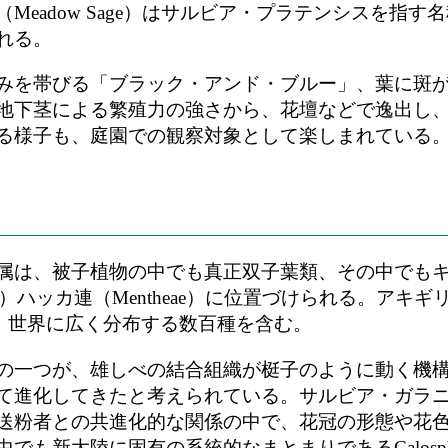
Meadow Sage）はサルビア・プラテンシスを指
れる。
みを帯びる「ブラック・アンド・ブルー」、葉に斑
地下茎による繁殖力の強さから、花壇などで逸出し
る様子も、庭園での観察対象として楽しまれている
は、被子植物の中でも真正双子葉類、その中でもキク類
toideae）ハッカ連（Mentheae）に位置づけられる
あり、世界に広く分布する数百種を含む。
の一つが、雄しべの結合組織が梃子のように動く機
て進化してきたと考えられている。サルビア・ガラ
送粉者との共進化的な関係の中で、花冠の形態や花
でも新大陸に固有の系統的なまとまりであるCalosp