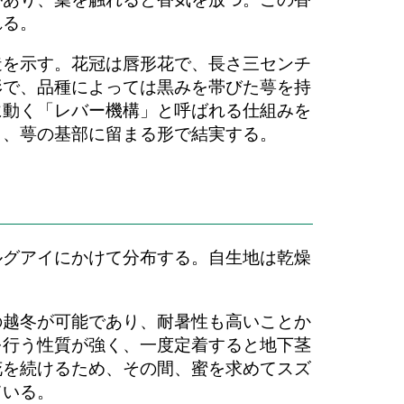
れる。
造を示す。花冠は唇形花で、長さ三センチ
形で、品種によっては黒みを帯びた萼を持
に動く「レバー機構」と呼ばれる仕組みを
り、萼の基部に留まる形で結実する。
ルグアイにかけて分布する。自生地は乾燥
の越冬が可能であり、耐暑性も高いことか
を行う性質が強く、一度定着すると地下茎
花を続けるため、その間、蜜を求めてスズ
ている。