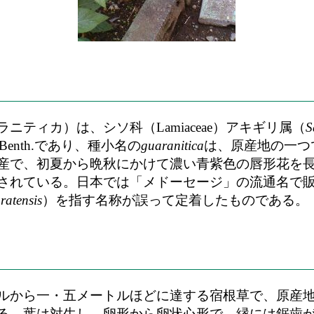
ティカ）は、シソ科（Lamiaceae）アキギリ属（
S
. ex Benth.であり、種小名の
guaranitica
は、原産地の一つ
産で、初夏から晩秋にかけて濃い青紫色の唇形花を
されている。日本では「メドーセージ」の流通名で
ratensis
）を指す名称が誤って定着したものである。
ルから一・五メートルほどに達する宿根草で、原産
る。葉は対生し、卵形から卵状心形で、縁には鋸歯