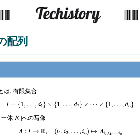
の配列
は, 有限集合
I
=
{
1
,
…
,
d
1
}
×
{
1
,
…
,
d
2
}
×
⋯
×
{
1
,
…
,
d
n
}
ラー体
]への写像
K
A
:
I
→
R
,
(
i
1
,
i
2
,
…
,
i
n
)
↦
A
i
1
,
i
2
,
…
,
i
n