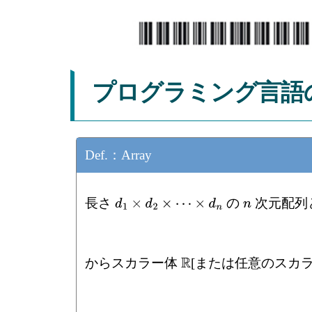
プログラミング言語
Def.：Array
長さ
の
次元配列と
n
d
1
×
d
2
×
⋯
×
d
n
からスカラー体
[または任意のスカ
R