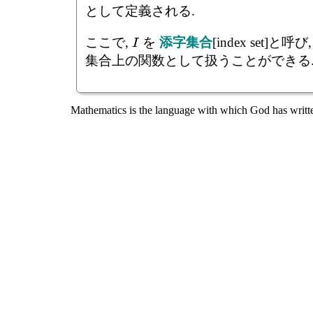
として定義される.
ここで,
を
添字集合
[index set]
I
集合上の関数として扱うことができる
Mathematics is the language with which God has writte