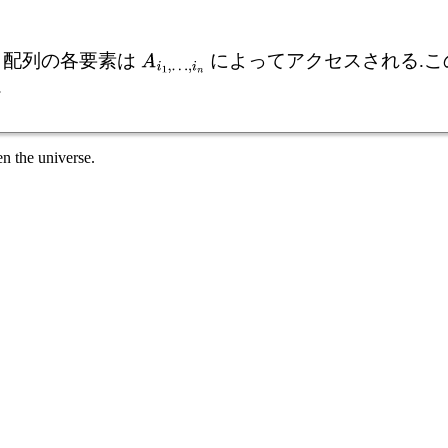
と呼び, 配列の各要素は
によってアクセスされる.こ
A
i
1
,
…
,
i
n
.
n the universe.